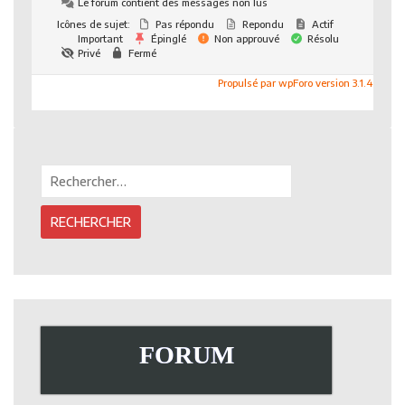
Le forum contient des messages non lus
Icônes de sujet:
Pas répondu
Repondu
Actif
Important
Épinglé
Non approuvé
Résolu
Privé
Fermé
Propulsé par wpForo version 3.1.4
Rechercher :
FORUM