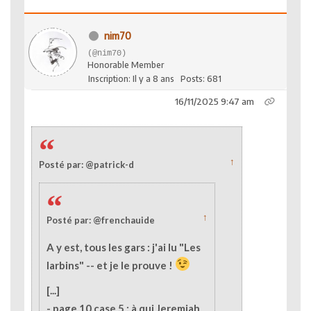
nim70
(@nim70)
Honorable Member
Inscription: Il y a 8 ans
Posts: 681
16/11/2025 9:47 am
↑
Posté par: @patrick-d
↑
Posté par: @frenchauide
A y est, tous les gars : j'ai lu "Les
larbins" -- et je le prouve !
[...]
- page 10 case 5 : à qui Jeremiah