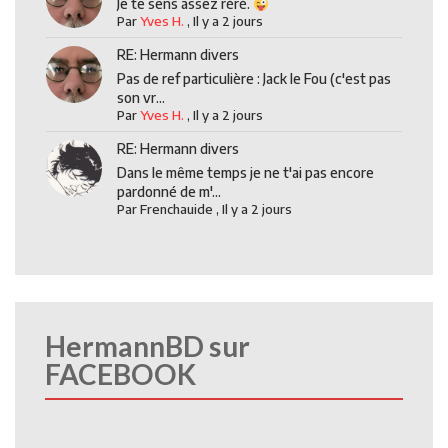
Je te sens assez réré.
Par
Yves H.
,
Il y a 2 jours
RE: Hermann divers
Pas de ref particulière : Jack le Fou (c'est pas
son vr...
Par
Yves H.
,
Il y a 2 jours
RE: Hermann divers
Dans le même temps je ne t'ai pas encore
pardonné de m'...
Par
Frenchauide
,
Il y a 2 jours
HermannBD sur
FACEBOOK