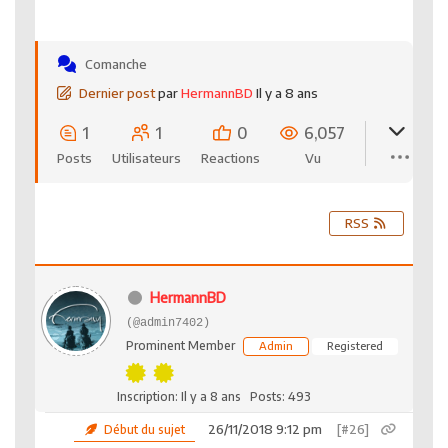
Comanche
Dernier post
par
HermannBD
Il y a 8 ans
1
1
0
6,057
Posts
Utilisateurs
Reactions
Vu
RSS
HermannBD
(@admin7402)
Prominent Member
Admin
Registered
Inscription: Il y a 8 ans
Posts: 493
26/11/2018 9:12 pm
[#26]
Début du sujet