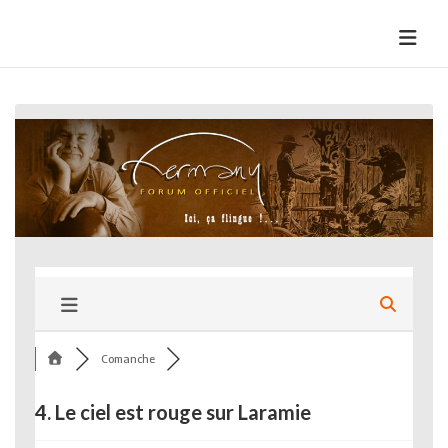
Skip
to
HermannBD
Site officiel
content
Comanche
4. Le ciel est rouge sur Laramie