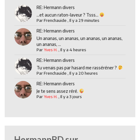
RE: Hermann divers
...et aucun raton-laveur ? Tsss...
Par
Frenchauide
,
Il y a 29 minutes
RE: Hermann divers
Un ananas, un ananas, un ananas, un ananas,
un ananas, ...
Par
Yves H.
,
Il y a 4 heures
RE: Hermann divers
Tu venais pas par hasard me rasséréner ?
Par
Frenchauide
,
Il y a 20 heures
RE: Hermann divers
Je te sens assez réré.
Par
Yves H.
,
Il y a 3 jours
HermannBD sur