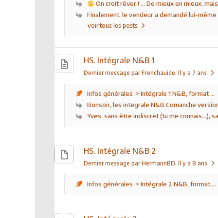
On croit rêver ! ... De mieux en mieux, mais 
Finalement, le vendeur a demandé lui-même à
voir tous les posts
HS. Intégrale N&B 1
Dernier message par Frenchauide
, Il y a 7 ans
Infos générales :> Intégrale 1 N&B, format ...
Bonsoir, les integrale N&B Comanche version 
Yves, sans être indiscret (tu me connais...), sai
HS. Intégrale N&B 2
Dernier message par HermannBD
, Il y a 8 ans
Infos générales :> Intégrale 2 N&B, format,...