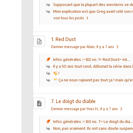
Supposant que la plupart des westerns se dé
Mon explication est que Greg avait raté son r
voir tous les posts
1. Red Dust
Dernier message par Alain
, Il y a 7 ans
Infos générales :> BD no. 1> Red Dust> 46...
Il y a 50 ans tout rond, débutait la série dans l
!
Ça ne nous rajeunit pas tout ça ! mais qu'es
7. Le doigt du diable
Dernier message par Yves H.
, Il y a 7 ans
Infos générales :> BD no. 7> Le doigt du dia...
Non, pas vraiment. Ils ont sans doute suspen