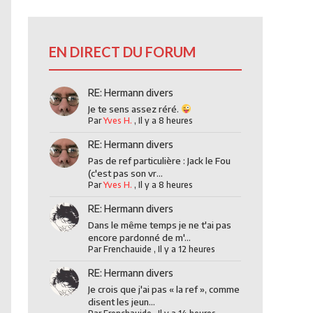
EN DIRECT DU FORUM
RE: Hermann divers
Je te sens assez réré.
Par
Yves H.
,
Il y a 8 heures
RE: Hermann divers
Pas de ref particulière : Jack le Fou
(c'est pas son vr...
Par
Yves H.
,
Il y a 8 heures
RE: Hermann divers
Dans le même temps je ne t'ai pas
encore pardonné de m'...
Par
Frenchauide
,
Il y a 12 heures
RE: Hermann divers
Je crois que j'ai pas « la ref », comme
disent les jeun...