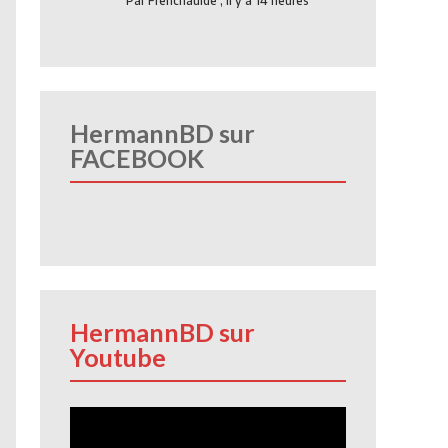
Par
Frenchauide
,
Il y a 14 heures
HermannBD sur
FACEBOOK
HermannBD sur
Youtube