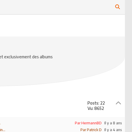
x et exclusivement des albums
Posts: 22
Vu: 8652
.
Par HermannBD
Il y a 8 ans
n...
Par Patrick D
Il y a 4 ans