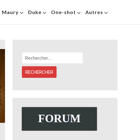
s Maury
Duke
One-shot
Autres
Rechercher :
FORUM