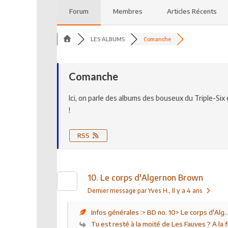
Forum
Membres
Articles Récents
LES ALBUMS
Comanche
Comanche
Ici, on parle des albums des bouseux du Triple-Si
!
RSS
10. Le corps d'Algernon Brown
Dernier message par Yves H.
, Il y a 4 ans
Infos générales :> BD no. 10> Le corps d'Alg..
Tu est resté à la moité de Les Fauves ? A la fi