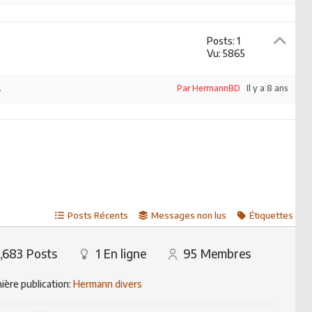
Posts: 1
Vu: 5865
.
Par HermannBD
Il y a 8 ans
Posts Récents
Messages non lus
Étiquettes
,683
Posts
1
En ligne
95
Membres
ière publication:
Hermann divers