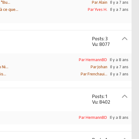
"Bu...
Par Alain
Il y a 7 ans
 ce que...
Par Yves H.
Il y a 7 ans
Posts: 3
Vu: 8077
Par HermannBD
Il y a 8 ans
Ni...
Par Johan
Il y a 7 ans
s...
Par Frenchaui...
Il y a 7 ans
Posts: 1
Vu: 8402
Par HermannBD
Il y a 8 ans