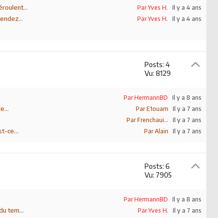
roulent...
Par Yves H.
Il y a 4 ans
endez...
Par Yves H.
Il y a 4 ans
Posts: 4
Vu: 8129
Par HermannBD
Il y a 8 ans
e...
Par E1ouarn
Il y a 7 ans
Par Frenchaui...
Il y a 7 ans
t-ce...
Par Alain
Il y a 7 ans
Posts: 6
Vu: 7905
Par HermannBD
Il y a 8 ans
du tem...
Par Yves H.
Il y a 7 ans