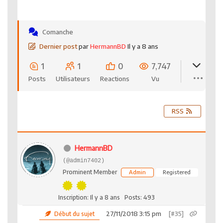
Comanche
Dernier post
par
HermannBD
Il y a 8 ans
1
1
0
7,747
Posts
Utilisateurs
Reactions
Vu
RSS
HermannBD
(@admin7402)
Prominent Member
Admin
Registered
Inscription: Il y a 8 ans
Posts: 493
27/11/2018 3:15 pm
[#35]
Début du sujet