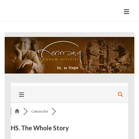
Skip
to
HermannBD
Site officiel
content
Comanche
HS. The Whole Story