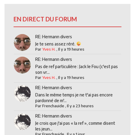
EN DIRECT DU FORUM
RE: Hermann divers
Je te sens assez réré.
Par
Yves H.
,
Il y a 19 heures
RE: Hermann divers
Pas de ref particulière : Jack le Fou (c'est pas
son vr...
Par
Yves H.
,
Il y a 19 heures
RE: Hermann divers
Dans le même temps je ne t'ai pas encore
pardonné de m'...
Par
Frenchauide
,
Il y a 23 heures
RE: Hermann divers
Je crois que j'ai pas « la ref », comme disent
les jeun...
Par
Frenchauide
,
Il y a 1 jour