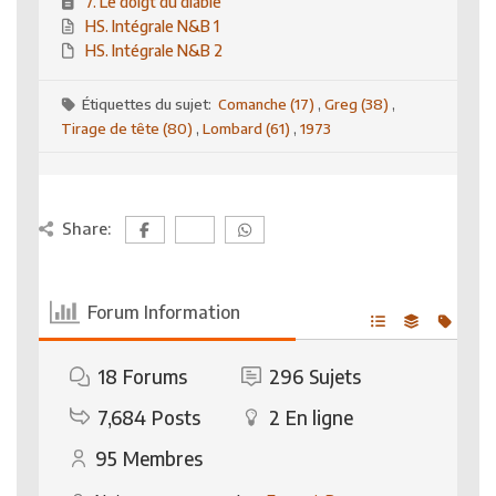
7. Le doigt du diable
HS. Intégrale N&B 1
HS. Intégrale N&B 2
Étiquettes du sujet:
Comanche (17)
,
Greg (38)
,
Tirage de tête (80)
,
Lombard (61)
,
1973
Share:
Forum Information
18
Forums
296
Sujets
7,684
Posts
2
En ligne
95
Membres