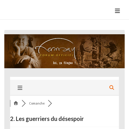
Skip
to
HermannBD
Site officiel
content
Comanche
2. Les guerriers du désespoir