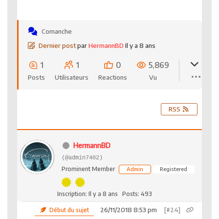
Comanche
Dernier post
par
HermannBD
Il y a 8 ans
1
1
0
5,869
Posts
Utilisateurs
Reactions
Vu
RSS
HermannBD
(@admin7402)
Prominent Member
Admin
Registered
Inscription: Il y a 8 ans
Posts: 493
26/11/2018 8:53 pm
[#24]
Début du sujet